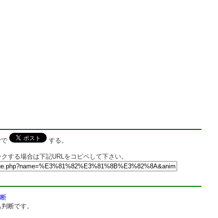
rで
する。
クする場合は下記URLをコピペして下さい。
断
名判断です。