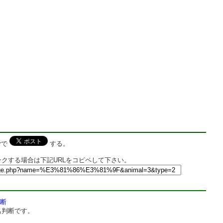
rで
する。
クする場合は下記URLをコピペして下さい。
断
名判断です。