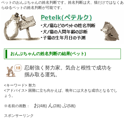
ペットのおんぷちゃんの姓名判断です。姓名判断は犬、猫だけではなくあ
らゆるペットの姓名判断が可能です。
おんぷちゃんの姓名判断の結果(ペット)
忍耐強く努力家。気合と根性で成功を
掴み取る運気。
<キーワード> 努力
<アドバイス> 困難に立ち向かえば、晩年には大きな成功となるでし
ょう。
お
ん
ぷ
※名前の画数：
(4画)
(2画)
(5画)
スポンサーリンク