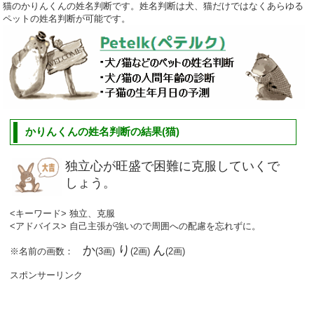
猫のかりんくんの姓名判断です。姓名判断は犬、猫だけではなくあらゆる
ペットの姓名判断が可能です。
かりんくんの姓名判断の結果(猫)
独立心が旺盛で困難に克服していくで
しょう。
<キーワード> 独立、克服
<アドバイス> 自己主張が強いので周囲への配慮を忘れずに。
か
り
ん
※名前の画数：
(3画)
(2画)
(2画)
スポンサーリンク