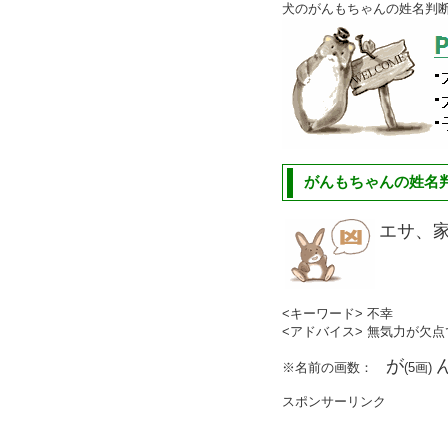
犬のがんもちゃんの姓名判
がんもちゃんの姓名判
エサ、
<キーワード> 不幸
<アドバイス> 無気力が欠
が
※名前の画数：
(5画)
スポンサーリンク