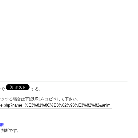
rで
する。
クする場合は下記URLをコピペして下さい。
断
名判断です。