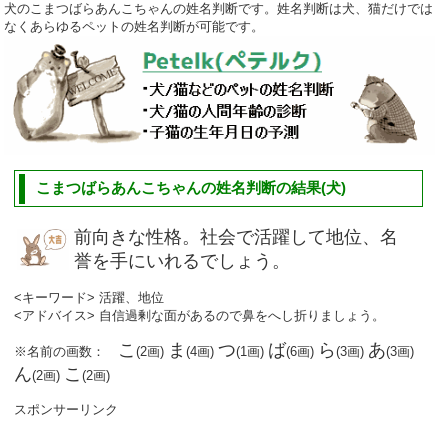
犬のこまつばらあんこちゃんの姓名判断です。姓名判断は犬、猫だけでは
なくあらゆるペットの姓名判断が可能です。
こまつばらあんこちゃんの姓名判断の結果(犬)
前向きな性格。社会で活躍して地位、名
誉を手にいれるでしょう。
<キーワード> 活躍、地位
<アドバイス> 自信過剰な面があるので鼻をへし折りましょう。
こ
ま
つ
ば
ら
あ
※名前の画数：
(2画)
(4画)
(1画)
(6画)
(3画)
(3画)
ん
こ
(2画)
(2画)
スポンサーリンク