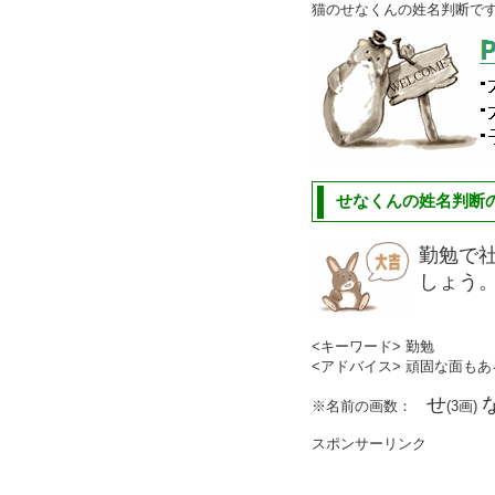
猫のせなくんの姓名判断で
せなくんの姓名判断の
勤勉で
しょう
<キーワード> 勤勉
<アドバイス> 頑固な面も
せ
※名前の画数：
(3画)
スポンサーリンク