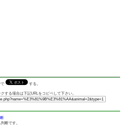
rで
する。
クする場合は下記URLをコピペして下さい。
断
名判断です。