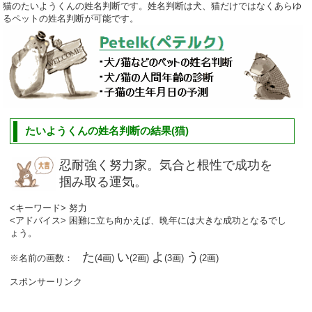
猫のたいようくんの姓名判断です。姓名判断は犬、猫だけではなくあらゆ
るペットの姓名判断が可能です。
たいようくんの姓名判断の結果(猫)
忍耐強く努力家。気合と根性で成功を
掴み取る運気。
<キーワード> 努力
<アドバイス> 困難に立ち向かえば、晩年には大きな成功となるでし
ょう。
た
い
よ
う
※名前の画数：
(4画)
(2画)
(3画)
(2画)
スポンサーリンク