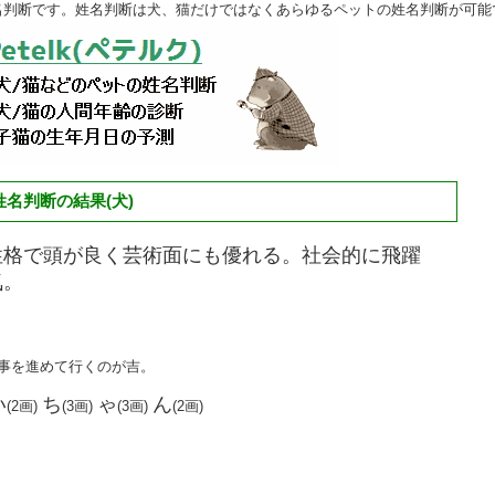
名判断です。姓名判断は犬、猫だけではなくあらゆるペットの姓名判断が可能
名判断の結果(犬)
性格で頭が良く芸術面にも優れる。社会的に飛躍
気。
物事を進めて行くのが吉。
い
ち
ゃ
ん
(2画)
(3画)
(3画)
(2画)