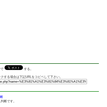
rで
する。
クする場合は下記URLをコピペして下さい。
断
名判断です。