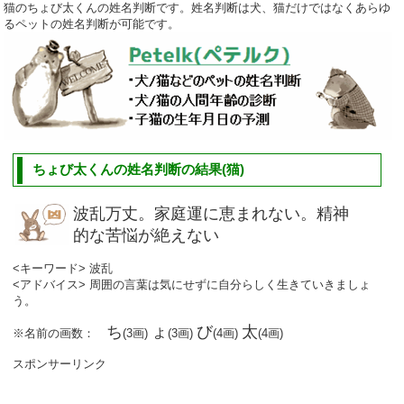
猫のちょび太くんの姓名判断です。姓名判断は犬、猫だけではなくあらゆ
るペットの姓名判断が可能です。
ちょび太くんの姓名判断の結果(猫)
波乱万丈。家庭運に恵まれない。精神
的な苦悩が絶えない
<キーワード> 波乱
<アドバイス> 周囲の言葉は気にせずに自分らしく生きていきましょ
う。
ち
ょ
び
太
※名前の画数：
(3画)
(3画)
(4画)
(4画)
スポンサーリンク