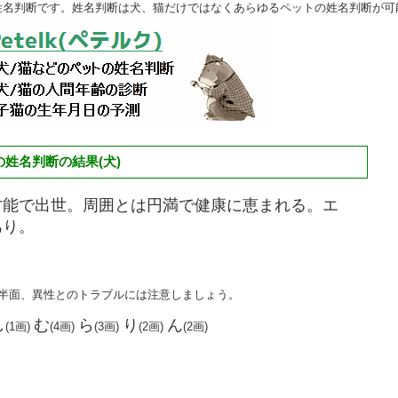
姓名判断です。姓名判断は犬、猫だけではなくあらゆるペットの姓名判断が可
姓名判断の結果(犬)
才能で出世。周囲とは円満で健康に恵まれる。エ
あり。
る半面、異性とのトラブルには注意しましょう。
し
む
ら
り
ん
(1画)
(4画)
(3画)
(2画)
(2画)