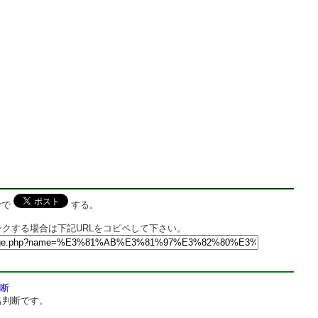
rで
する。
クする場合は下記URLをコピペして下さい。
断
名判断です。