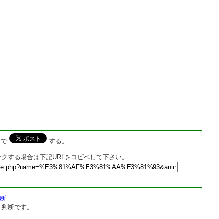
rで
する。
クする場合は下記URLをコピペして下さい。
断
名判断です。