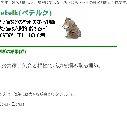
断です。姓名判断は犬、猫だけではなくあらゆるペットの姓名判断が可能です
断の結果(猫)
く努力家。気合と根性で成功を掴み取る運気。
向かえば、晩年には大きな成功となるでしょう。
な
こ
(5画)
(2画)