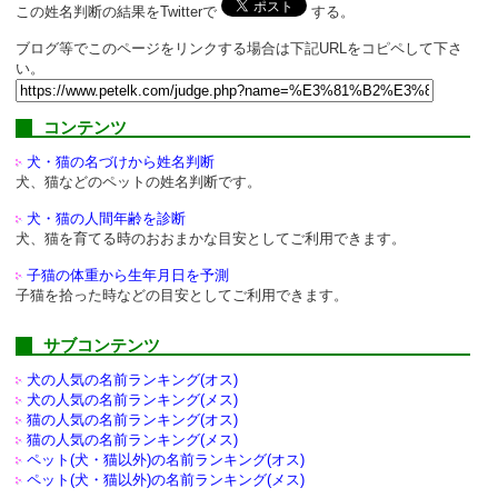
この姓名判断の結果をTwitterで
する。
ブログ等でこのページをリンクする場合は下記URLをコピペして下さ
い。
コンテンツ
犬・猫の名づけから姓名判断
犬、猫などのペットの姓名判断です。
犬・猫の人間年齢を診断
犬、猫を育てる時のおおまかな目安としてご利用できます。
子猫の体重から生年月日を予測
子猫を拾った時などの目安としてご利用できます。
サブコンテンツ
犬の人気の名前ランキング(オス)
犬の人気の名前ランキング(メス)
猫の人気の名前ランキング(オス)
猫の人気の名前ランキング(メス)
ペット(犬・猫以外)の
名前ランキング(オス)
ペット(犬・猫以外)の
名前ランキング(メス)