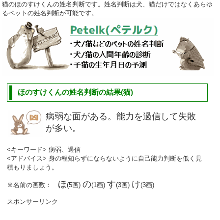
猫のほのすけくんの姓名判断です。姓名判断は犬、猫だけではなくあらゆ
るペットの姓名判断が可能です。
ほのすけくんの姓名判断の結果(猫)
病弱な面がある。能力を過信して失敗
が多い。
<キーワード> 病弱、過信
<アドバイス> 身の程知らずにならないように自己能力判断を低く見
積もりましょう。
ほ
の
す
け
※名前の画数：
(5画)
(1画)
(3画)
(3画)
スポンサーリンク