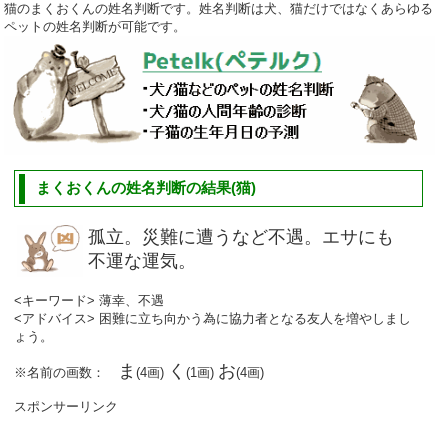
猫のまくおくんの姓名判断です。姓名判断は犬、猫だけではなくあらゆる
ペットの姓名判断が可能です。
まくおくんの姓名判断の結果(猫)
孤立。災難に遭うなど不遇。エサにも
不運な運気。
<キーワード> 薄幸、不遇
<アドバイス> 困難に立ち向かう為に協力者となる友人を増やしまし
ょう。
ま
く
お
※名前の画数：
(4画)
(1画)
(4画)
スポンサーリンク