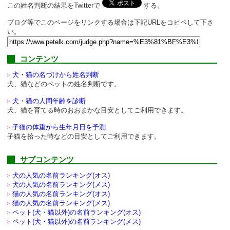
この姓名判断の結果をTwitterで
する。
ブログ等でこのページをリンクする場合は下記URLをコピペして下さ
い。
コンテンツ
犬・猫の名づけから姓名判断
犬、猫などのペットの姓名判断です。
犬・猫の人間年齢を診断
犬、猫を育てる時のおおまかな目安としてご利用できます。
子猫の体重から生年月日を予測
子猫を拾った時などの目安としてご利用できます。
サブコンテンツ
犬の人気の名前ランキング(オス)
犬の人気の名前ランキング(メス)
猫の人気の名前ランキング(オス)
猫の人気の名前ランキング(メス)
ペット(犬・猫以外)の
名前ランキング(オス)
ペット(犬・猫以外)の
名前ランキング(メス)