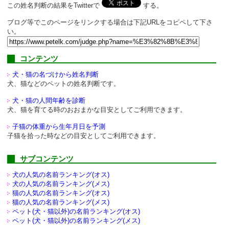
この姓名判断の結果をTwitterで
する。
ブログ等でこのページをリンクする場合は下記URLをコピペして下さ
い。
コンテンツ
犬・猫の名づけから姓名判断
犬、猫などのペットの姓名判断です。
犬・猫の人間年齢を診断
犬、猫を育てる時のおおまかな目安としてご利用できます。
子猫の体重から生年月日を予測
子猫を拾った時などの目安としてご利用できます。
サブコンテンツ
犬の人気の名前ランキング(オス)
犬の人気の名前ランキング(メス)
猫の人気の名前ランキング(オス)
猫の人気の名前ランキング(メス)
ペット(犬・猫以外)の
名前ランキング(オス)
ペット(犬・猫以外)の
名前ランキング(メス)