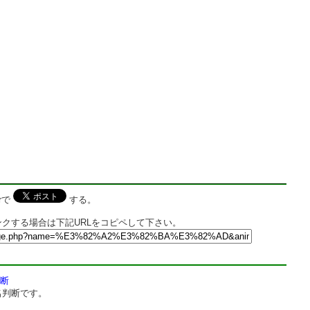
rで
する。
クする場合は下記URLをコピペして下さい。
断
名判断です。