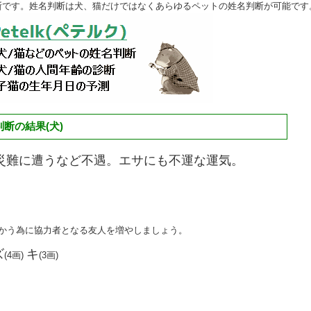
断です。姓名判断は犬、猫だけではなくあらゆるペットの姓名判断が可能です
断の結果(犬)
災難に遭うなど不遇。エサにも不運な運気。
向かう為に協力者となる友人を増やしましょう。
ズ
キ
(4画)
(3画)