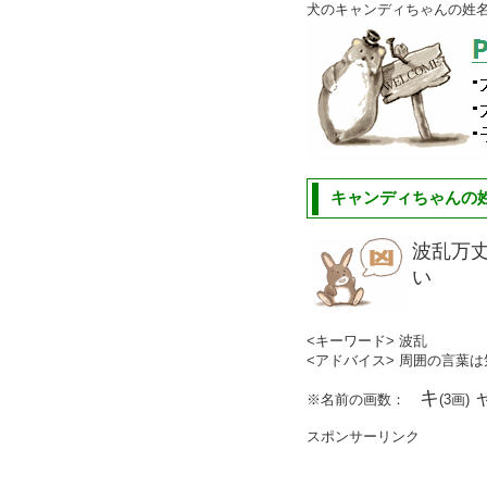
犬のキャンディちゃんの姓
キャンディちゃんの姓
波乱万
い
<キーワード> 波乱
<アドバイス> 周囲の言葉
キ
※名前の画数：
(3画)
スポンサーリンク