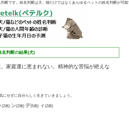
名判断です。姓名判断は犬、猫だけではなくあらゆるペットの姓名判断が可能
名判断の結果(犬)
丈。家庭運に恵まれない。精神的な苦悩が絶えな
は気にせずに自分らしく生きていきましょう。
ャ
ン
デ
ィ
(2画)
(2画)
(5画)
(2画)