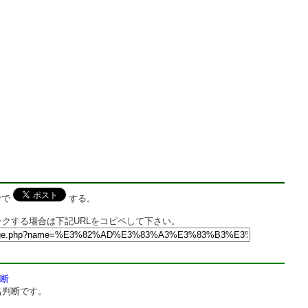
rで
する。
クする場合は下記URLをコピペして下さい。
断
名判断です。