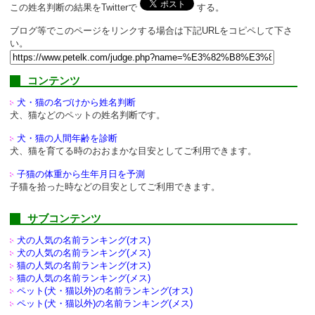
この姓名判断の結果をTwitterで
する。
ブログ等でこのページをリンクする場合は下記URLをコピペして下さ
い。
コンテンツ
犬・猫の名づけから姓名判断
犬、猫などのペットの姓名判断です。
犬・猫の人間年齢を診断
犬、猫を育てる時のおおまかな目安としてご利用できます。
子猫の体重から生年月日を予測
子猫を拾った時などの目安としてご利用できます。
サブコンテンツ
犬の人気の名前ランキング(オス)
犬の人気の名前ランキング(メス)
猫の人気の名前ランキング(オス)
猫の人気の名前ランキング(メス)
ペット(犬・猫以外)の
名前ランキング(オス)
ペット(犬・猫以外)の
名前ランキング(メス)