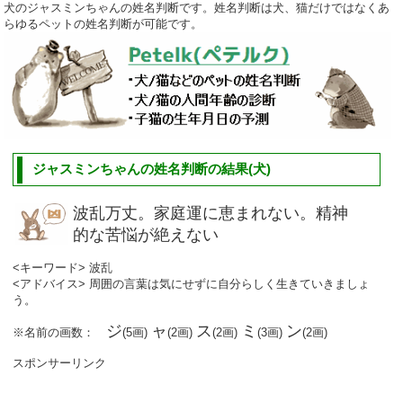
犬のジャスミンちゃんの姓名判断です。姓名判断は犬、猫だけではなくあ
らゆるペットの姓名判断が可能です。
ジャスミンちゃんの姓名判断の結果(犬)
波乱万丈。家庭運に恵まれない。精神
的な苦悩が絶えない
<キーワード> 波乱
<アドバイス> 周囲の言葉は気にせずに自分らしく生きていきましょ
う。
ジ
ャ
ス
ミ
ン
※名前の画数：
(5画)
(2画)
(2画)
(3画)
(2画)
スポンサーリンク