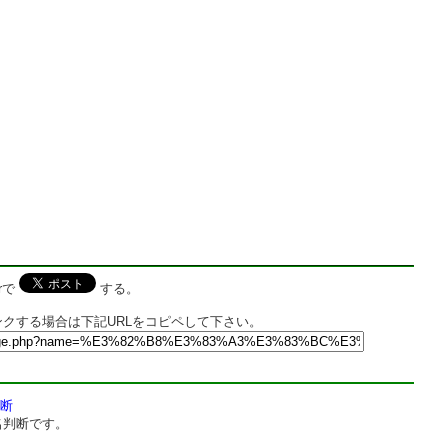
rで
する。
クする場合は下記URLをコピペして下さい。
断
名判断です。