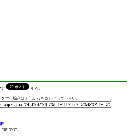
rで
する。
クする場合は下記URLをコピペして下さい。
断
名判断です。