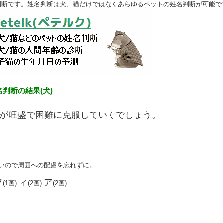
判断です。姓名判断は犬、猫だけではなくあらゆるペットの姓名判断が可能で
判断の結果(犬)
が旺盛で困難に克服していくでしょう。
強いので周囲への配慮を忘れずに。
フ
ィ
ア
(1画)
(2画)
(2画)