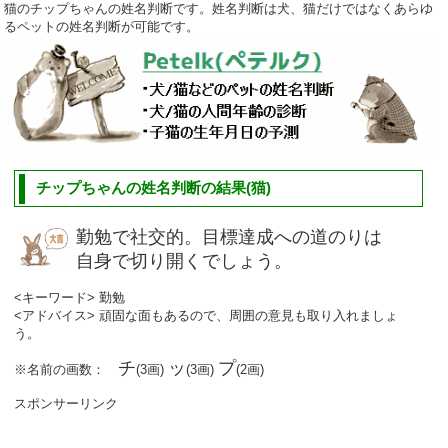
猫のチップちゃんの姓名判断です。姓名判断は犬、猫だけではなくあらゆ
るペットの姓名判断が可能です。
チップちゃんの姓名判断の結果(猫)
勤勉で社交的。目標達成への道のりは
自身で切り開くでしょう。
<キーワード> 勤勉
<アドバイス> 頑固な面もあるので、周囲の意見も取り入れましょ
う。
チ
ッ
プ
※名前の画数：
(3画)
(3画)
(2画)
スポンサーリンク