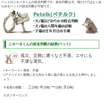
ペットのニキータくんの姓名判断です。姓名判断は犬、猫だけではなくあ
らゆるペットの姓名判断が可能です。
ニキータくんの姓名判断の結果(ペット)
孤立。災難に遭うなど不遇。エサにも
不運な運気。
<キーワード> 薄幸、不遇
<アドバイス> 困難に立ち向かう為に協力者となる友人を増やしまし
ょう。
ニ
キ
ー
タ
※名前の画数：
(2画)
(3画)
(1画)
(3画)
スポンサーリンク