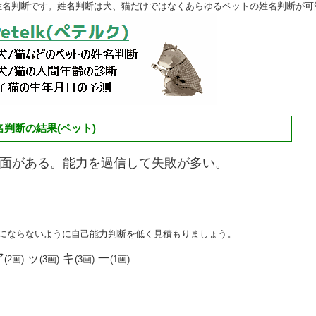
姓名判断です。姓名判断は犬、猫だけではなくあらゆるペットの姓名判断が可
判断の結果(ペット)
面がある。能力を過信して失敗が多い。
ずにならないように自己能力判断を低く見積もりましょう。
ア
ッ
キ
ー
(2画)
(3画)
(3画)
(1画)