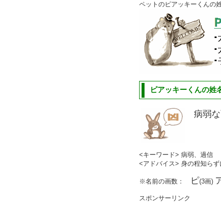
ペットのピアッキーくんの
ピアッキーくんの姓名
病弱な
<キーワード> 病弱、過信
<アドバイス> 身の程知ら
ピ
※名前の画数：
(3画)
スポンサーリンク