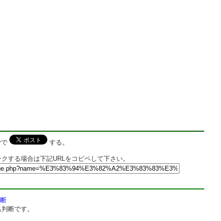
rで
する。
クする場合は下記URLをコピペして下さい。
断
名判断です。