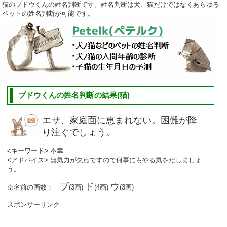
猫のブドウくんの姓名判断です。姓名判断は犬、猫だけではなくあらゆる
ペットの姓名判断が可能です。
ブドウくんの姓名判断の結果(猫)
エサ、家庭面に恵まれない。困難が降
り注ぐでしょう。
<キーワード> 不幸
<アドバイス> 無気力が欠点ですので何事にもやる気をだしましょ
う。
ブ
ド
ウ
※名前の画数：
(3画)
(4画)
(3画)
スポンサーリンク