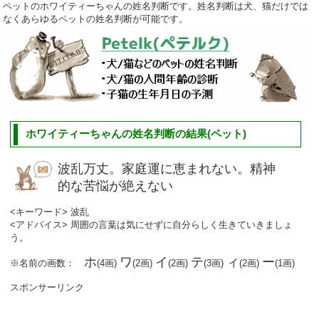
ペットのホワイティーちゃんの姓名判断です。姓名判断は犬、猫だけでは
なくあらゆるペットの姓名判断が可能です。
ホワイティーちゃんの姓名判断の結果(ペット)
波乱万丈。家庭運に恵まれない。精神
的な苦悩が絶えない
<キーワード> 波乱
<アドバイス> 周囲の言葉は気にせずに自分らしく生きていきましょ
う。
ホ
ワ
イ
テ
ィ
ー
※名前の画数：
(4画)
(2画)
(2画)
(3画)
(2画)
(1画)
スポンサーリンク