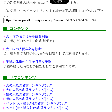
この姓名判断の結果をTwitterで
する。
ブログ等でこのページをリンクする場合は下記URLをコピペして下さ
い。
コンテンツ
犬・猫の名づけから姓名判断
犬、猫などのペットの姓名判断です。
犬・猫の人間年齢を診断
犬、猫を育てる時のおおまかな目安としてご利用できます。
子猫の体重から生年月日を予測
子猫を拾った時などの目安としてご利用できます。
サブコンテンツ
犬の人気の名前ランキング(オス)
犬の人気の名前ランキング(メス)
猫の人気の名前ランキング(オス)
猫の人気の名前ランキング(メス)
ペット(犬・猫以外)の
名前ランキング(オス)
ペット(犬・猫以外)の
名前ランキング(メス)