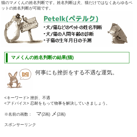
猫のマメくんの姓名判断です。姓名判断は犬、猫だけではなくあらゆるペ
ットの姓名判断が可能です。
マメくんの姓名判断の結果(猫)
何事にも挫折をする不遇な運気。
<キーワード> 挫折、不遇
<アドバイス> 忍耐をもって物事を解決していきましょう。
マ
メ
※名前の画数：
(2画)
(2画)
スポンサーリンク