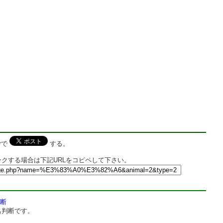
rで
する。
クする場合は下記URLをコピペして下さい。
断
名判断です。