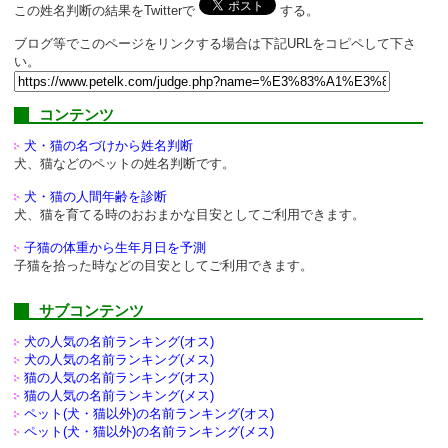
この姓名判断の結果をTwitterで
する。
ブログ等でこのページをリンクする場合は下記URLをコピペして下さ
い。
コンテンツ
犬・猫の名づけから姓名判断
犬、猫などのペットの姓名判断です。
犬・猫の人間年齢を診断
犬、猫を育てる時のおおまかな目安としてご利用できます。
子猫の体重から生年月日を予測
子猫を拾った時などの目安としてご利用できます。
サブコンテンツ
犬の人気の名前ランキング(オス)
犬の人気の名前ランキング(メス)
猫の人気の名前ランキング(オス)
猫の人気の名前ランキング(メス)
ペット(犬・猫以外)の
名前ランキング(オス)
ペット(犬・猫以外)の
名前ランキング(メス)