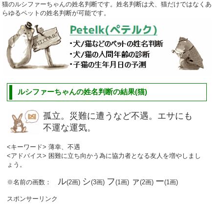
猫のルシファーちゃんの姓名判断です。姓名判断は犬、猫だけではなくあ
らゆるペットの姓名判断が可能です。
ルシファーちゃんの姓名判断の結果(猫)
孤立。災難に遭うなど不遇。エサにも
不運な運気。
<キーワード> 薄幸、不遇
<アドバイス> 困難に立ち向かう為に協力者となる友人を増やしまし
ょう。
ル
シ
フ
ァ
ー
※名前の画数：
(2画)
(3画)
(1画)
(2画)
(1画)
スポンサーリンク