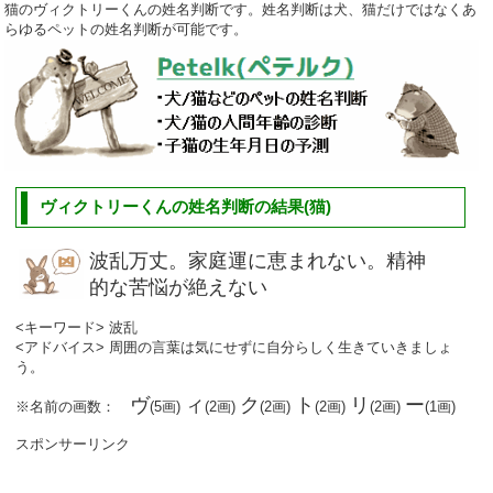
猫のヴィクトリーくんの姓名判断です。姓名判断は犬、猫だけではなくあ
らゆるペットの姓名判断が可能です。
ヴィクトリーくんの姓名判断の結果(猫)
波乱万丈。家庭運に恵まれない。精神
的な苦悩が絶えない
<キーワード> 波乱
<アドバイス> 周囲の言葉は気にせずに自分らしく生きていきましょ
う。
ヴ
ィ
ク
ト
リ
ー
※名前の画数：
(5画)
(2画)
(2画)
(2画)
(2画)
(1画)
スポンサーリンク