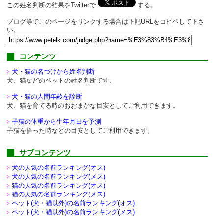
この姓名判断の結果をTwitterで
する。
ブログ等でこのページをリンクする場合は下記URLをコピペして下さ
い。
コンテンツ
犬・猫の名づけから姓名判断
犬、猫などのペットの姓名判断です。
犬・猫の人間年齢を診断
犬、猫を育てる時のおおまかな目安としてご利用できます。
子猫の体重から生年月日を予測
子猫を拾った時などの目安としてご利用できます。
サブコンテンツ
犬の人気の名前ランキング(オス)
犬の人気の名前ランキング(メス)
猫の人気の名前ランキング(オス)
猫の人気の名前ランキング(メス)
ペット(犬・猫以外)の
名前ランキング(オス)
ペット(犬・猫以外)の
名前ランキング(メス)