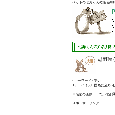
ペットの七海くんの姓名判
七海くんの姓名判断の
忍耐強
<キーワード> 努力
<アドバイス> 困難に立ち
七
※名前の画数：
(2画)
スポンサーリンク