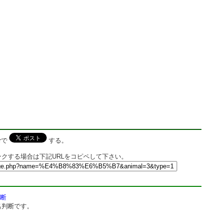
rで
する。
クする場合は下記URLをコピペして下さい。
断
名判断です。