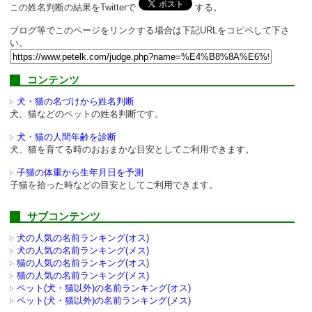
この姓名判断の結果をTwitterで
する。
ブログ等でこのページをリンクする場合は下記URLをコピペして下さ
い。
コンテンツ
犬・猫の名づけから姓名判断
犬、猫などのペットの姓名判断です。
犬・猫の人間年齢を診断
犬、猫を育てる時のおおまかな目安としてご利用できます。
子猫の体重から生年月日を予測
子猫を拾った時などの目安としてご利用できます。
サブコンテンツ
犬の人気の名前ランキング(オス)
犬の人気の名前ランキング(メス)
猫の人気の名前ランキング(オス)
猫の人気の名前ランキング(メス)
ペット(犬・猫以外)の
名前ランキング(オス)
ペット(犬・猫以外)の
名前ランキング(メス)