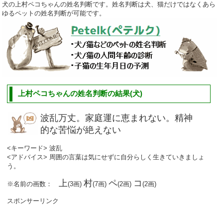
犬の上村ペコちゃんの姓名判断です。姓名判断は犬、猫だけではなくあら
ゆるペットの姓名判断が可能です。
上村ペコちゃんの姓名判断の結果(犬)
波乱万丈。家庭運に恵まれない。精神
的な苦悩が絶えない
<キーワード> 波乱
<アドバイス> 周囲の言葉は気にせずに自分らしく生きていきましょ
う。
上
村
ペ
コ
※名前の画数：
(3画)
(7画)
(2画)
(2画)
スポンサーリンク