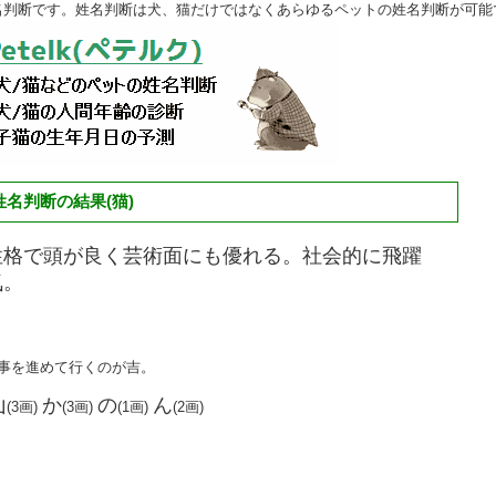
名判断です。姓名判断は犬、猫だけではなくあらゆるペットの姓名判断が可能
名判断の結果(猫)
性格で頭が良く芸術面にも優れる。社会的に飛躍
気。
物事を進めて行くのが吉。
山
か
の
ん
(3画)
(3画)
(1画)
(2画)