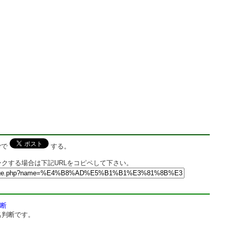
rで
する。
クする場合は下記URLをコピペして下さい。
断
名判断です。