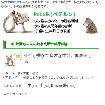
猫の中山叶夢ちゃんの姓名判断です。姓名判断は犬、猫だけではなくあら
ゆるペットの姓名判断が可能です。
中山叶夢ちゃんの姓名判断の結果(猫)
個性が豊かで多才な才能。健康面も
吉。
<キーワード> 才能、強情
<アドバイス> 強情な面があり口は災いの元なので注意しましょう。
中
山
叶
夢
※名前の画数：
(4画)
(3画)
(5画)
(13画)
スポンサーリンク