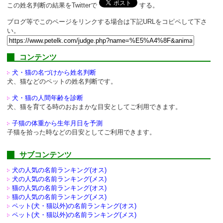
この姓名判断の結果をTwitterで
する。
ブログ等でこのページをリンクする場合は下記URLをコピペして下さ
い。
コンテンツ
犬・猫の名づけから姓名判断
犬、猫などのペットの姓名判断です。
犬・猫の人間年齢を診断
犬、猫を育てる時のおおまかな目安としてご利用できます。
子猫の体重から生年月日を予測
子猫を拾った時などの目安としてご利用できます。
サブコンテンツ
犬の人気の名前ランキング(オス)
犬の人気の名前ランキング(メス)
猫の人気の名前ランキング(オス)
猫の人気の名前ランキング(メス)
ペット(犬・猫以外)の
名前ランキング(オス)
ペット(犬・猫以外)の
名前ランキング(メス)