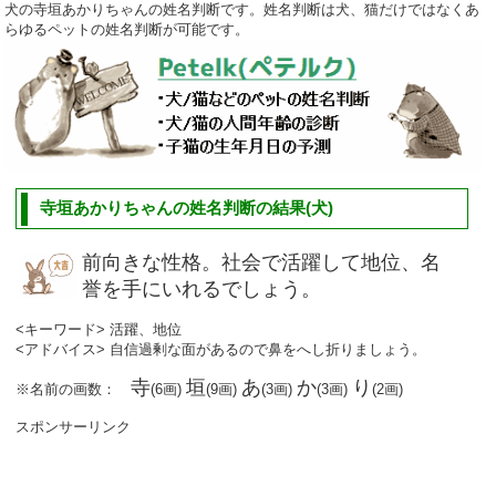
犬の寺垣あかりちゃんの姓名判断です。姓名判断は犬、猫だけではなくあ
らゆるペットの姓名判断が可能です。
寺垣あかりちゃんの姓名判断の結果(犬)
前向きな性格。社会で活躍して地位、名
誉を手にいれるでしょう。
<キーワード> 活躍、地位
<アドバイス> 自信過剰な面があるので鼻をへし折りましょう。
寺
垣
あ
か
り
※名前の画数：
(6画)
(9画)
(3画)
(3画)
(2画)
スポンサーリンク