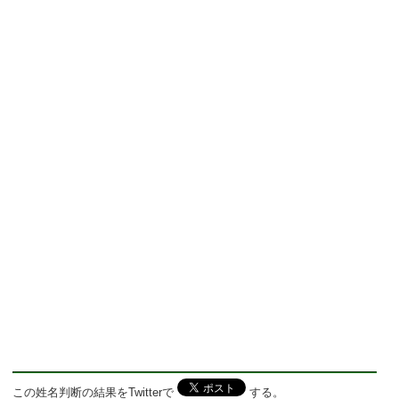
この姓名判断の結果をTwitterで
する。