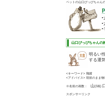
ペットの山口ぴっぴちゃん
山口ぴっぴちゃんの姓
明るい
する運
<キーワード> 飛躍
<アドバイス> 現状のまま
山
※名前の画数：
(3画)
スポンサーリンク