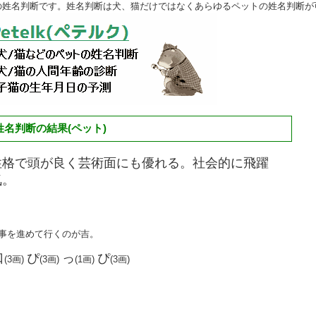
の姓名判断です。姓名判断は犬、猫だけではなくあらゆるペットの姓名判断が
名判断の結果(ペット)
性格で頭が良く芸術面にも優れる。社会的に飛躍
気。
物事を進めて行くのが吉。
口
ぴ
っ
ぴ
(3画)
(3画)
(1画)
(3画)