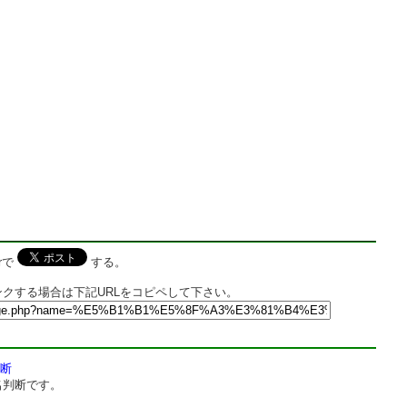
rで
する。
クする場合は下記URLをコピペして下さい。
断
名判断です。