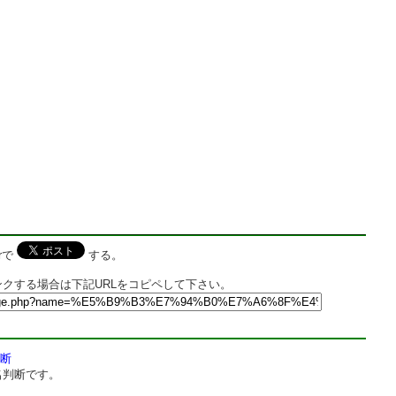
rで
する。
クする場合は下記URLをコピペして下さい。
断
名判断です。