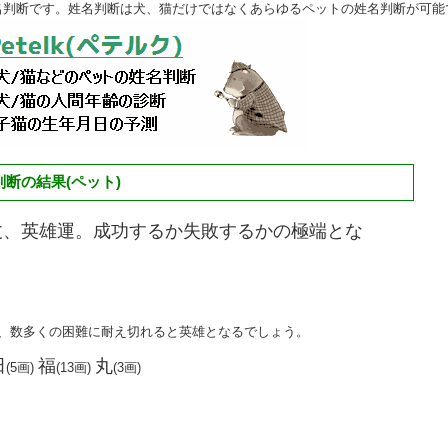
名判断です。姓名判断は犬、猫だけではなくあらゆるペットの姓名判断が可能
断の結果(ペット)
丈、英雄運。成功するか失敗するかの極端とな
く、数多くの困難に耐え切れると英雄となるでしょう。
田
福
丸
(5画)
(13画)
(3画)