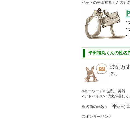
ペットの平田福丸くんの姓
平田福丸くんの姓名判
波乱万
る。
<キーワード> 波乱、英雄
<アドバイス> 浮沈が激し
平
※名前の画数：
(5画)
スポンサーリンク