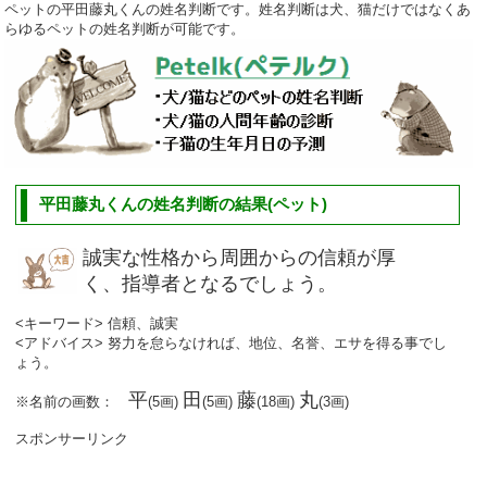
ペットの平田藤丸くんの姓名判断です。姓名判断は犬、猫だけではなくあ
らゆるペットの姓名判断が可能です。
平田藤丸くんの姓名判断の結果(ペット)
誠実な性格から周囲からの信頼が厚
く、指導者となるでしょう。
<キーワード> 信頼、誠実
<アドバイス> 努力を怠らなければ、地位、名誉、エサを得る事でし
ょう。
平
田
藤
丸
※名前の画数：
(5画)
(5画)
(18画)
(3画)
スポンサーリンク