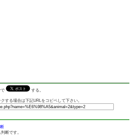
rで
する。
クする場合は下記URLをコピペして下さい。
断
名判断です。