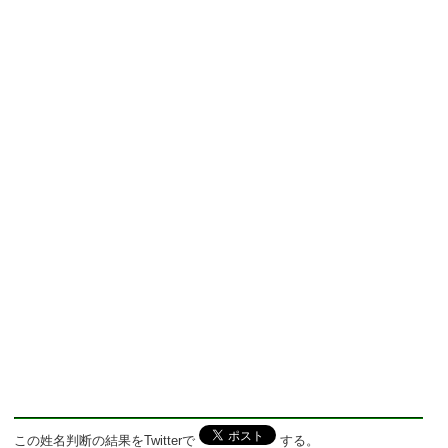
この姓名判断の結果をTwitterで
する。