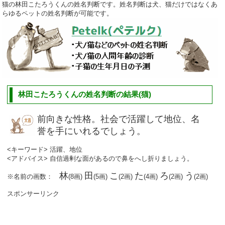
猫の林田こたろうくんの姓名判断です。姓名判断は犬、猫だけではなくあ
らゆるペットの姓名判断が可能です。
林田こたろうくんの姓名判断の結果(猫)
前向きな性格。社会で活躍して地位、名
誉を手にいれるでしょう。
<キーワード> 活躍、地位
<アドバイス> 自信過剰な面があるので鼻をへし折りましょう。
林
田
こ
た
ろ
う
※名前の画数：
(8画)
(5画)
(2画)
(4画)
(2画)
(2画)
スポンサーリンク