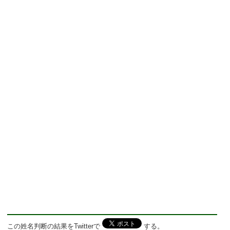
この姓名判断の結果をTwitterで
する。