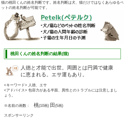
猫の桃田くんの姓名判断です。姓名判断は犬、猫だけではなくあらゆるペ
ットの姓名判断が可能です。
桃田くんの姓名判断の結果(猫)
人徳と才能で出世。周囲とは円満で健康
に恵まれる。エサ運もあり。
<キーワード> 人徳、エサ
<アドバイス> 包容力がある半面、異性とのトラブルには注意しまし
ょう。
桃
田
※名前の画数：
(10画)
(5画)
スポンサーリンク