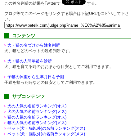
この姓名判断の結果をTwitterで
する。
ブログ等でこのページをリンクする場合は下記URLをコピペして下さ
い。
コンテンツ
犬・猫の名づけから姓名判断
犬、猫などのペットの姓名判断です。
犬・猫の人間年齢を診断
犬、猫を育てる時のおおまかな目安としてご利用できます。
子猫の体重から生年月日を予測
子猫を拾った時などの目安としてご利用できます。
サブコンテンツ
犬の人気の名前ランキング(オス)
犬の人気の名前ランキング(メス)
猫の人気の名前ランキング(オス)
猫の人気の名前ランキング(メス)
ペット(犬・猫以外)の
名前ランキング(オス)
ペット(犬・猫以外)の
名前ランキング(メス)