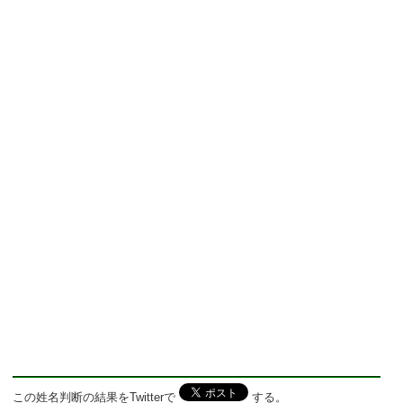
この姓名判断の結果をTwitterで
する。