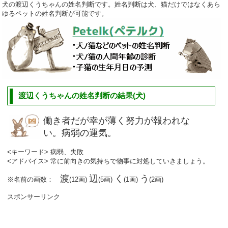
犬の渡辺くうちゃんの姓名判断です。姓名判断は犬、猫だけではなくあら
ゆるペットの姓名判断が可能です。
渡辺くうちゃんの姓名判断の結果(犬)
働き者だが幸が薄く努力が報われな
い。病弱の運気。
<キーワード> 病弱、失敗
<アドバイス> 常に前向きの気持ちで物事に対処していきましょう。
渡
辺
く
う
※名前の画数：
(12画)
(5画)
(1画)
(2画)
スポンサーリンク