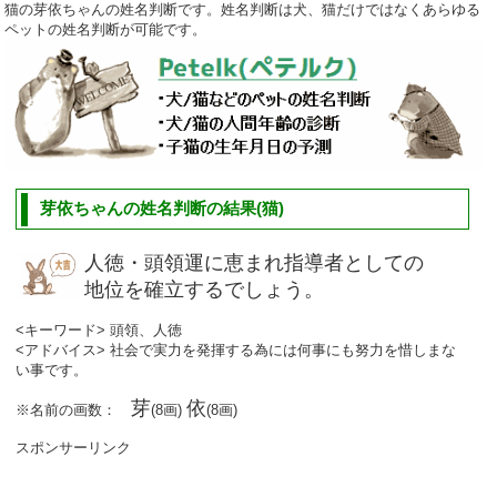
猫の芽依ちゃんの姓名判断です。姓名判断は犬、猫だけではなくあらゆる
ペットの姓名判断が可能です。
芽依ちゃんの姓名判断の結果(猫)
人徳・頭領運に恵まれ指導者としての
地位を確立するでしょう。
<キーワード> 頭領、人徳
<アドバイス> 社会で実力を発揮する為には何事にも努力を惜しまな
い事です。
芽
依
※名前の画数：
(8画)
(8画)
スポンサーリンク