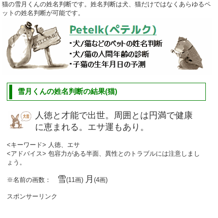
猫の雪月くんの姓名判断です。姓名判断は犬、猫だけではなくあらゆるペ
ットの姓名判断が可能です。
雪月くんの姓名判断の結果(猫)
人徳と才能で出世。周囲とは円満で健康
に恵まれる。エサ運もあり。
<キーワード> 人徳、エサ
<アドバイス> 包容力がある半面、異性とのトラブルには注意しまし
ょう。
雪
月
※名前の画数：
(11画)
(4画)
スポンサーリンク