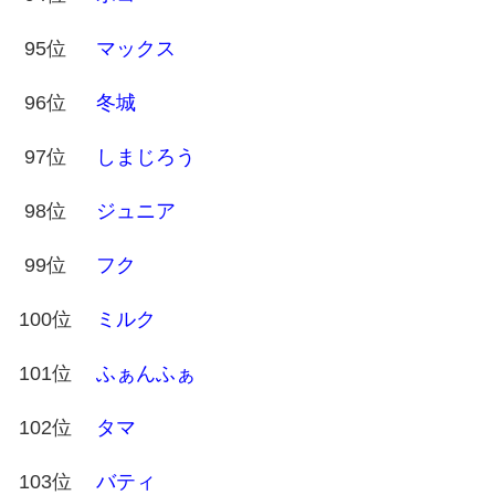
95位
マックス
96位
冬城
97位
しまじろう
98位
ジュニア
99位
フク
100位
ミルク
101位
ふぁんふぁ
102位
タマ
103位
バティ