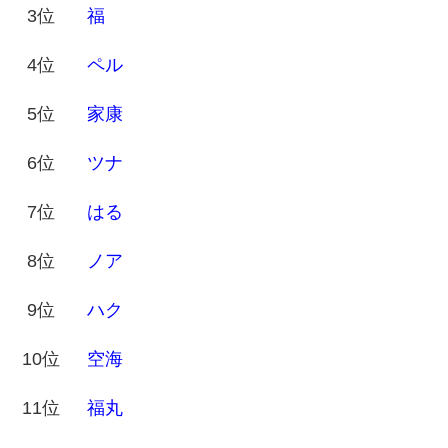
3位
福
4位
ペル
5位
家康
6位
ツナ
7位
はる
8位
ノア
9位
ハク
10位
空海
11位
福丸