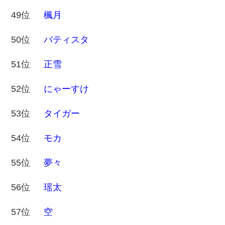
49位
楓月
50位
バティスタ
51位
正雪
52位
にゃーすけ
53位
タイガー
54位
モカ
55位
夢々
56位
瑶太
57位
空