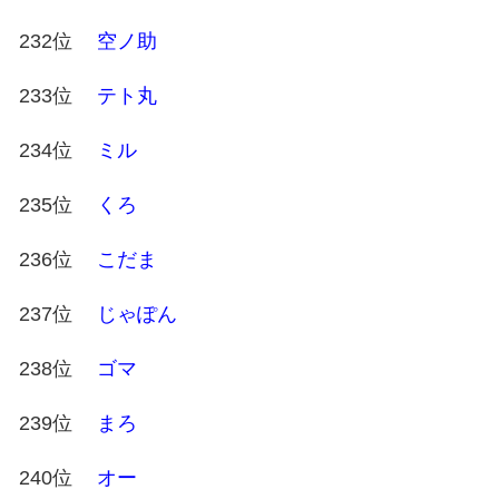
232位
空ノ助
233位
テト丸
234位
ミル
235位
くろ
236位
こだま
237位
じゃぽん
238位
ゴマ
239位
まろ
240位
オー