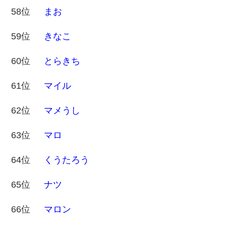
58位
まお
59位
きなこ
60位
とらきち
61位
マイル
62位
マメうし
63位
マロ
64位
くうたろう
65位
ナツ
66位
マロン