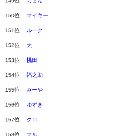
149位
ちょん
150位
マイキー
151位
ルーク
152位
天
153位
桃田
154位
福之助
155位
みーや
156位
ゆずき
157位
クロ
158位
マル