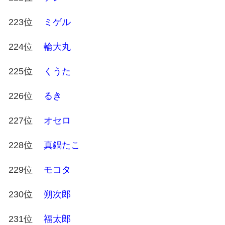
223位
ミゲル
224位
輪大丸
225位
くうた
226位
るき
227位
オセロ
228位
真鍋たこ
229位
モコタ
230位
朔次郎
231位
福太郎