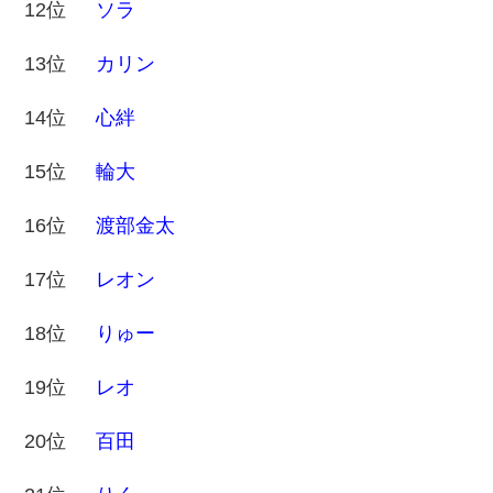
12位
ソラ
13位
カリン
14位
心絆
15位
輪大
16位
渡部金太
17位
レオン
18位
りゅー
19位
レオ
20位
百田