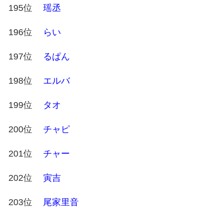
195位
瑶丞
196位
らい
197位
るぱん
198位
エルバ
199位
タオ
200位
チャピ
201位
チャー
202位
寅吉
203位
尾家里音