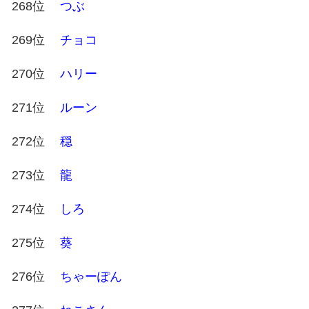
268位
つぶ
269位
チョコ
270位
ハリー
271位
ルーン
272位
穏
273位
龍
274位
しろ
275位
葵
276位
ちゃーぽん