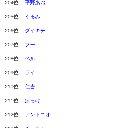
204位
平野あお
205位
くるみ
206位
ダイキチ
207位
プー
208位
ベル
209位
ライ
210位
仁吉
211位
ぽっけ
212位
アントニオ