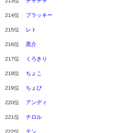
213位
チャチャ
214位
ブラッキー
215位
レト
216位
黒介
217位
くろきり
218位
ちょこ
219位
ちょび
220位
アンディ
221位
チロル
222位
テン