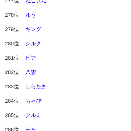
277位
ねこさん
278位
ゆう
279位
キング
280位
シルク
281位
ビア
282位
八雲
283位
しらたま
284位
ちゃぴ
285位
クルミ
286位
チャ