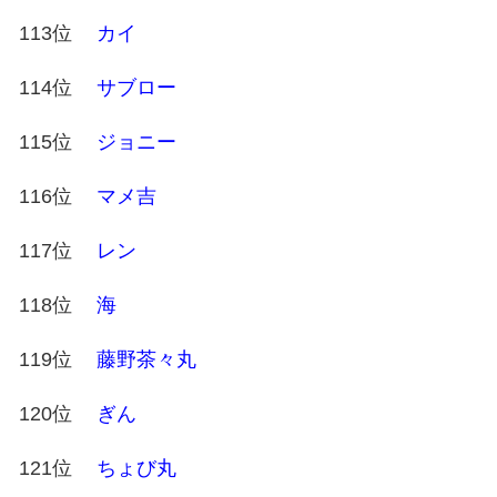
113位
カイ
114位
サブロー
115位
ジョニー
116位
マメ吉
117位
レン
118位
海
119位
藤野茶々丸
120位
ぎん
121位
ちょび丸