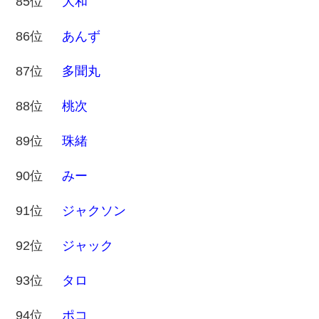
85位
大和
86位
あんず
87位
多聞丸
88位
桃次
89位
珠緒
90位
みー
91位
ジャクソン
92位
ジャック
93位
タロ
94位
ポコ