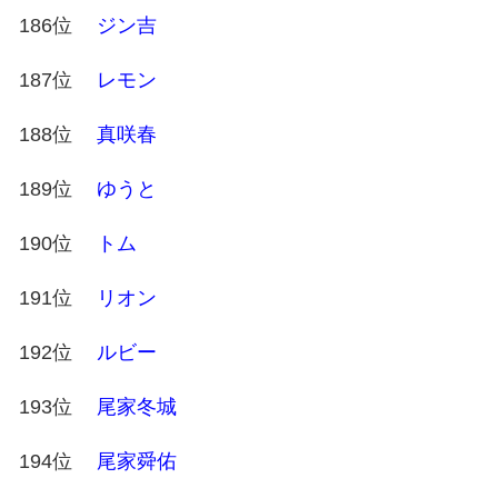
186位
ジン吉
187位
レモン
188位
真咲春
189位
ゆうと
190位
トム
191位
リオン
192位
ルビー
193位
尾家冬城
194位
尾家舜佑