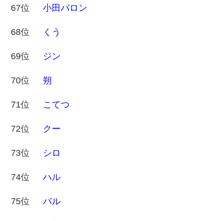
67位
小田バロン
68位
くう
69位
ジン
70位
朔
71位
こてつ
72位
クー
73位
シロ
74位
ハル
75位
バル