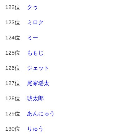
122位
クゥ
123位
ミロク
124位
ミー
125位
ももじ
126位
ジェット
127位
尾家瑶太
128位
琥太郎
129位
あんにゅう
130位
りゅう