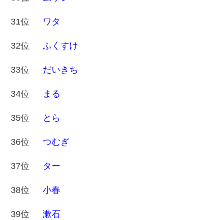
31位
ワタ
32位
ふくすけ
33位
だいきち
34位
まる
35位
とら
36位
つむぎ
37位
ター
38位
小春
39位
漱石