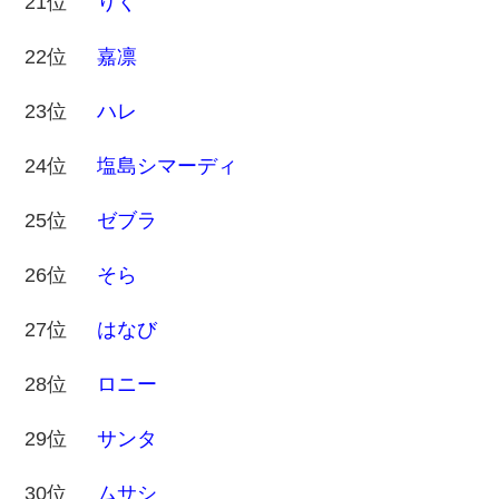
21位
りく
22位
嘉凛
23位
ハレ
24位
塩島シマーディ
25位
ゼブラ
26位
そら
27位
はなび
28位
ロニー
29位
サンタ
30位
ムサシ